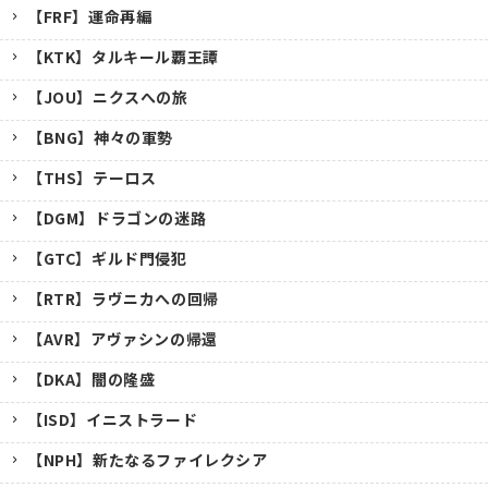
【FRF】運命再編
【KTK】タルキール覇王譚
【JOU】ニクスへの旅
【BNG】神々の軍勢
【THS】テーロス
【DGM】ドラゴンの迷路
【GTC】ギルド門侵犯
【RTR】ラヴニカへの回帰
【AVR】アヴァシンの帰還
【DKA】闇の隆盛
【ISD】イニストラード
【NPH】新たなるファイレクシア