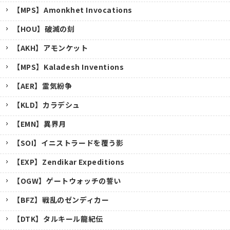
【MPS】Amonkhet Invocations
【HOU】破滅の刻
【AKH】アモンケット
【MPS】Kaladesh Inventions
【AER】霊気紛争
【KLD】カラデシュ
【EMN】異界月
【SOI】イニストラードを覆う影
【EXP】Zendikar Expeditions
【OGW】ゲートウォッチの誓い
【BFZ】戦乱のゼンディカー
【DTK】タルキール龍紀伝