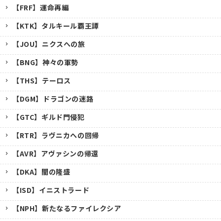
【FRF】運命再編
【KTK】タルキール覇王譚
【JOU】ニクスへの旅
【BNG】神々の軍勢
【THS】テーロス
【DGM】ドラゴンの迷路
【GTC】ギルド門侵犯
【RTR】ラヴニカへの回帰
【AVR】アヴァシンの帰還
【DKA】闇の隆盛
【ISD】イニストラード
【NPH】新たなるファイレクシア