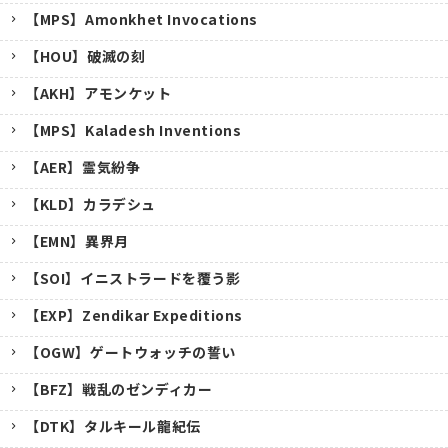
【MPS】Amonkhet Invocations
【HOU】破滅の刻
【AKH】アモンケット
【MPS】Kaladesh Inventions
【AER】霊気紛争
【KLD】カラデシュ
【EMN】異界月
【SOI】イニストラードを覆う影
【EXP】Zendikar Expeditions
【OGW】ゲートウォッチの誓い
【BFZ】戦乱のゼンディカー
【DTK】タルキール龍紀伝