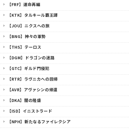
【FRF】運命再編
【KTK】タルキール覇王譚
【JOU】ニクスへの旅
【BNG】神々の軍勢
【THS】テーロス
【DGM】ドラゴンの迷路
【GTC】ギルド門侵犯
【RTR】ラヴニカへの回帰
【AVR】アヴァシンの帰還
【DKA】闇の隆盛
【ISD】イニストラード
【NPH】新たなるファイレクシア