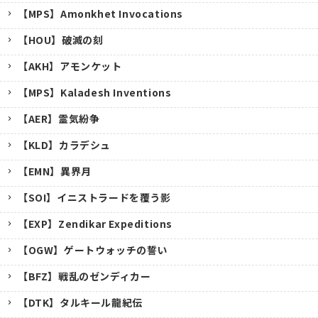
【MPS】Amonkhet Invocations
【HOU】破滅の刻
【AKH】アモンケット
【MPS】Kaladesh Inventions
【AER】霊気紛争
【KLD】カラデシュ
【EMN】異界月
【SOI】イニストラードを覆う影
【EXP】Zendikar Expeditions
【OGW】ゲートウォッチの誓い
【BFZ】戦乱のゼンディカー
【DTK】タルキール龍紀伝