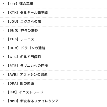
【FRF】運命再編
【KTK】タルキール覇王譚
【JOU】ニクスへの旅
【BNG】神々の軍勢
【THS】テーロス
【DGM】ドラゴンの迷路
【GTC】ギルド門侵犯
【RTR】ラヴニカへの回帰
【AVR】アヴァシンの帰還
【DKA】闇の隆盛
【ISD】イニストラード
【NPH】新たなるファイレクシア