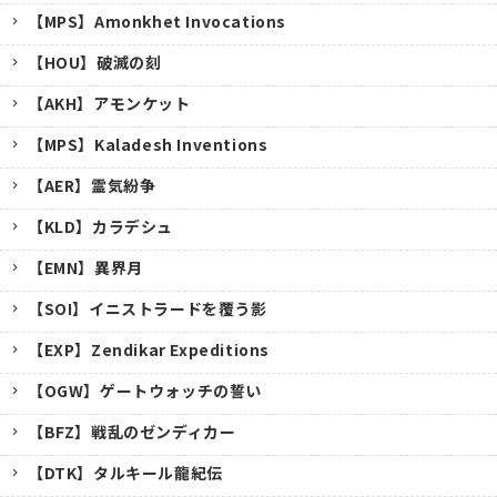
【MPS】Amonkhet Invocations
【HOU】破滅の刻
【AKH】アモンケット
【MPS】Kaladesh Inventions
【AER】霊気紛争
【KLD】カラデシュ
【EMN】異界月
【SOI】イニストラードを覆う影
【EXP】Zendikar Expeditions
【OGW】ゲートウォッチの誓い
【BFZ】戦乱のゼンディカー
【DTK】タルキール龍紀伝