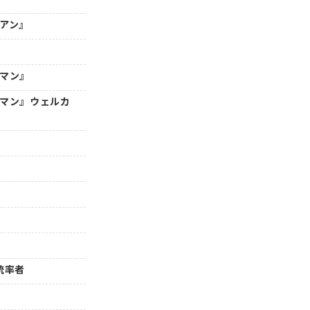
年アン』
ーマン』
ーマン』ウェルカ
』統率者