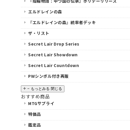
『指輪物語：中つ国の伝承』ホリデーリリース
エルドレインの森
『エルドレインの森』統率者デッキ
ザ・リスト
Secret Lair Drop Series
Secret Lair Showdown
Secret Lair Countdown
PWシンボル付き再販
−
もっとみる
閉じる
おすすめ商品
MTGサプライ
特価品
鑑定品