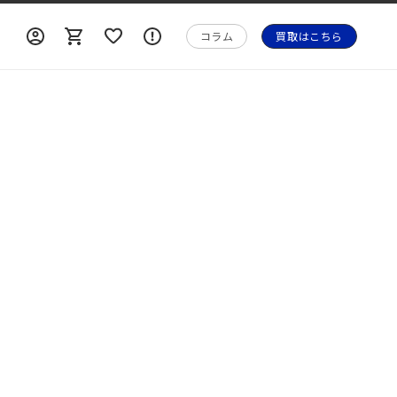
ロ
ロ
カ
ォ
グ
グ
ー
メ
コラム
買取はこちら
イ
イ
ト
ー
ン
ン
シ
ョ
ン