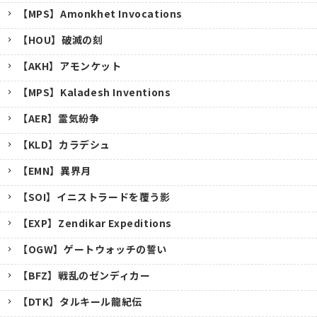
【MPS】Amonkhet Invocations
【HOU】破滅の刻
【AKH】アモンケット
【MPS】Kaladesh Inventions
【AER】霊気紛争
【KLD】カラデシュ
【EMN】異界月
【SOI】イニストラードを覆う影
【EXP】Zendikar Expeditions
【OGW】ゲートウォッチの誓い
【BFZ】戦乱のゼンディカー
【DTK】タルキール龍紀伝