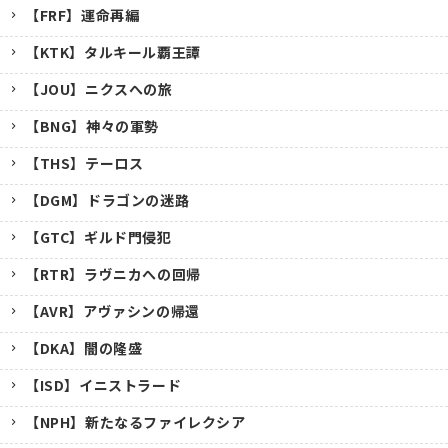
【FRF】運命再編
【KTK】タルキール覇王譚
【JOU】ニクスへの旅
【BNG】神々の軍勢
【THS】テーロス
【DGM】ドラゴンの迷路
【GTC】ギルド門侵犯
【RTR】ラヴニカへの回帰
【AVR】アヴァシンの帰還
【DKA】闇の隆盛
【ISD】イニストラード
【NPH】新たなるファイレクシア