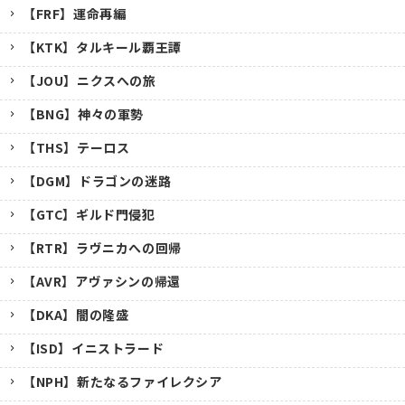
【FRF】運命再編
【KTK】タルキール覇王譚
【JOU】ニクスへの旅
【BNG】神々の軍勢
【THS】テーロス
【DGM】ドラゴンの迷路
【GTC】ギルド門侵犯
【RTR】ラヴニカへの回帰
【AVR】アヴァシンの帰還
【DKA】闇の隆盛
【ISD】イニストラード
【NPH】新たなるファイレクシア