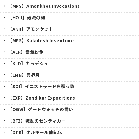
【MPS】Amonkhet Invocations
【HOU】破滅の刻
【AKH】アモンケット
【MPS】Kaladesh Inventions
【AER】霊気紛争
【KLD】カラデシュ
【EMN】異界月
【SOI】イニストラードを覆う影
【EXP】Zendikar Expeditions
【OGW】ゲートウォッチの誓い
【BFZ】戦乱のゼンディカー
【DTK】タルキール龍紀伝