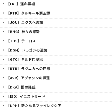
【FRF】運命再編
【KTK】タルキール覇王譚
【JOU】ニクスへの旅
【BNG】神々の軍勢
【THS】テーロス
【DGM】ドラゴンの迷路
【GTC】ギルド門侵犯
【RTR】ラヴニカへの回帰
【AVR】アヴァシンの帰還
【DKA】闇の隆盛
【ISD】イニストラード
【NPH】新たなるファイレクシア