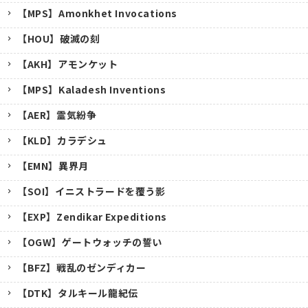
【MPS】Amonkhet Invocations
【HOU】破滅の刻
【AKH】アモンケット
【MPS】Kaladesh Inventions
【AER】霊気紛争
【KLD】カラデシュ
【EMN】異界月
【SOI】イニストラードを覆う影
【EXP】Zendikar Expeditions
【OGW】ゲートウォッチの誓い
【BFZ】戦乱のゼンディカー
【DTK】タルキール龍紀伝