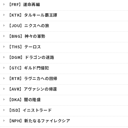
【FRF】運命再編
【KTK】タルキール覇王譚
【JOU】ニクスへの旅
【BNG】神々の軍勢
【THS】テーロス
【DGM】ドラゴンの迷路
【GTC】ギルド門侵犯
【RTR】ラヴニカへの回帰
【AVR】アヴァシンの帰還
【DKA】闇の隆盛
【ISD】イニストラード
【NPH】新たなるファイレクシア