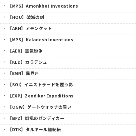
【MPS】Amonkhet Invocations
【HOU】破滅の刻
【AKH】アモンケット
【MPS】Kaladesh Inventions
【AER】霊気紛争
【KLD】カラデシュ
【EMN】異界月
【SOI】イニストラードを覆う影
【EXP】Zendikar Expeditions
【OGW】ゲートウォッチの誓い
【BFZ】戦乱のゼンディカー
【DTK】タルキール龍紀伝