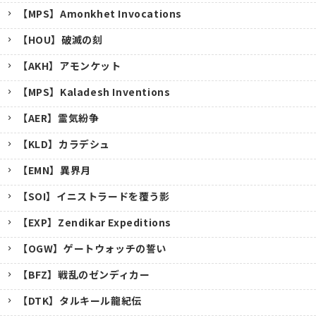
【MPS】Amonkhet Invocations
【HOU】破滅の刻
【AKH】アモンケット
【MPS】Kaladesh Inventions
【AER】霊気紛争
【KLD】カラデシュ
【EMN】異界月
【SOI】イニストラードを覆う影
【EXP】Zendikar Expeditions
【OGW】ゲートウォッチの誓い
【BFZ】戦乱のゼンディカー
【DTK】タルキール龍紀伝