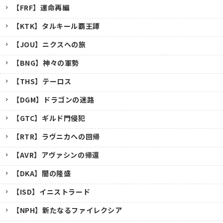
【FRF】運命再編
【KTK】タルキール覇王譚
【JOU】ニクスへの旅
【BNG】神々の軍勢
【THS】テーロス
【DGM】ドラゴンの迷路
【GTC】ギルド門侵犯
【RTR】ラヴニカへの回帰
【AVR】アヴァシンの帰還
【DKA】闇の隆盛
【ISD】イニストラード
【NPH】新たなるファイレクシア