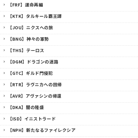
【FRF】運命再編
【KTK】タルキール覇王譚
【JOU】ニクスへの旅
【BNG】神々の軍勢
【THS】テーロス
【DGM】ドラゴンの迷路
【GTC】ギルド門侵犯
【RTR】ラヴニカへの回帰
【AVR】アヴァシンの帰還
【DKA】闇の隆盛
【ISD】イニストラード
【NPH】新たなるファイレクシア