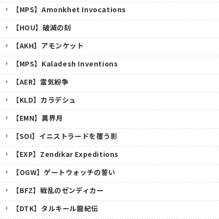
【MPS】Amonkhet Invocations
【HOU】破滅の刻
【AKH】アモンケット
【MPS】Kaladesh Inventions
【AER】霊気紛争
【KLD】カラデシュ
【EMN】異界月
【SOI】イニストラードを覆う影
【EXP】Zendikar Expeditions
【OGW】ゲートウォッチの誓い
【BFZ】戦乱のゼンディカー
【DTK】タルキール龍紀伝