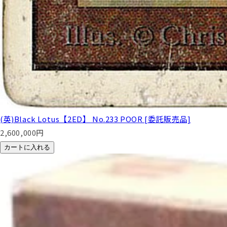
(英)Black Lotus【2ED】 No.233 POOR [委託販売品]
2,600,000
円
カートに入れる