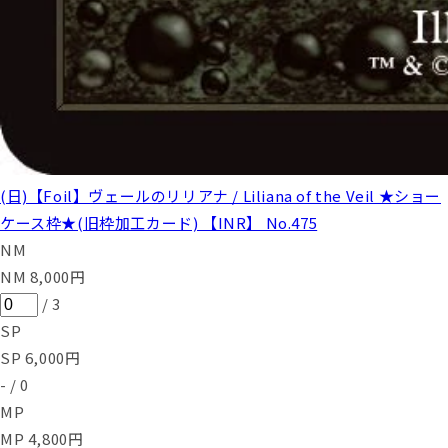
(日)【Foil】ヴェールのリリアナ / Liliana of the Veil ★ショー
ケース枠★(旧枠加工カード) 【INR】 No.475
NM
NM
8,000
円
/
3
SP
SP
6,000
円
-
/
0
MP
MP
4,800
円