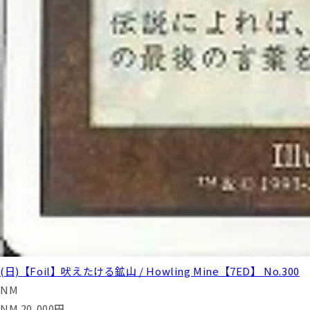
(日)【Foil】吠えたける鉱山 / Howling Mine【7ED】 No.300
NM
NM
20,000
円