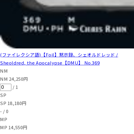
(ファイレクシア語)【Foil】黙示録、シェオルドレッド /
Sheoldred, the Apocalypse【DMU】 No.369
NM
NM
24,250
円
/
1
SP
SP
18,180
円
-
/
0
MP
MP
14,550
円