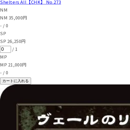
Shelters All【CHK】 No.273
NM
NM
35,000
円
-
/
0
SP
SP
26,250
円
/
1
MP
MP
21,000
円
-
/
0
カートに入れる