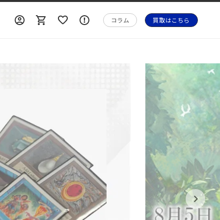
ロ
ロ
カ
ォ
グ
グ
ー
メ
コラム
買取はこちら
イ
イ
ト
ー
ン
ン
シ
ョ
ン