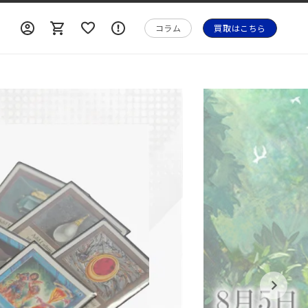
ロ
ロ
カ
ォ
グ
グ
ー
メ
コラム
買取はこちら
イ
イ
ト
ー
ン
ン
シ
ョ
ン