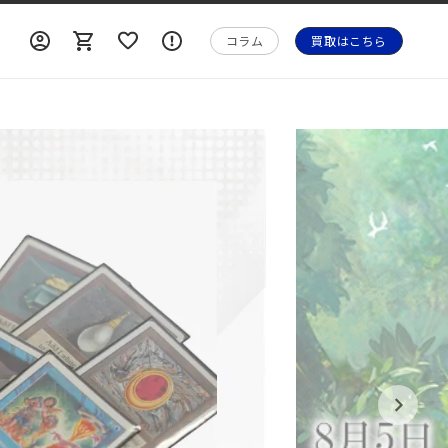
ロ
ロ
カ
ォ
グ
グ
ー
メ
コラム
買取はこちら
イ
イ
ト
ー
ン
ン
シ
ョ
ン