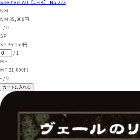
Shelters All【CHK】 No.273
NM
NM
35,000
円
-
/
0
SP
SP
26,250
円
/
1
MP
MP
21,000
円
-
/
0
カートに入れる