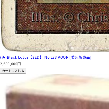
(英)Black Lotus【2ED】 No.233 POOR [委託販売品]
2,600,000
円
カートに入れる