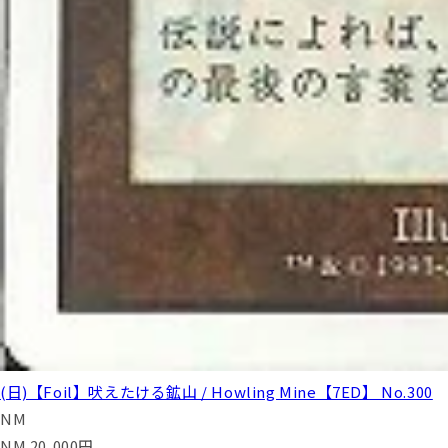
(日)【Foil】吠えたける鉱山 / Howling Mine【7ED】 No.300
NM
NM
20,000
円