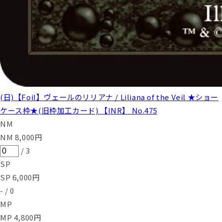
(日)【Foil】ヴェールのリリアナ / Liliana of the Veil ★ショー
ケース枠★(旧枠加工カード) 【INR】 No.475
NM
NM
8,000
円
/
3
SP
SP
6,000
円
-
/
0
MP
MP
4,800
円