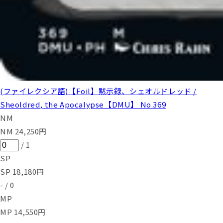
(ファイレクシア語)【Foil】黙示録、シェオルドレッド /
Sheoldred, the Apocalypse【DMU】 No.369
NM
NM
24,250
円
/
1
SP
SP
18,180
円
-
/
0
MP
MP
14,550
円