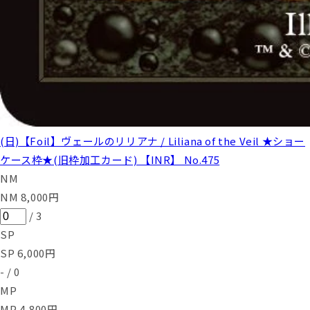
(日)【Foil】ヴェールのリリアナ / Liliana of the Veil ★ショー
ケース枠★(旧枠加工カード) 【INR】 No.475
NM
NM
8,000
円
/
3
SP
SP
6,000
円
-
/
0
MP
MP
4,800
円