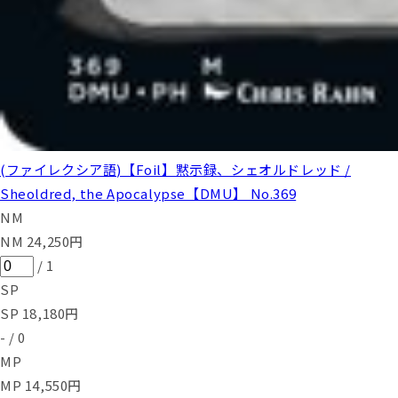
(ファイレクシア語)【Foil】黙示録、シェオルドレッド /
Sheoldred, the Apocalypse【DMU】 No.369
NM
NM
24,250
円
/
1
SP
SP
18,180
円
-
/
0
MP
MP
14,550
円