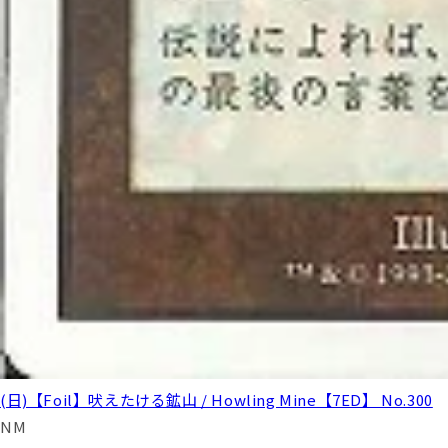
(日)【Foil】吠えたける鉱山 / Howling Mine【7ED】 No.300
NM