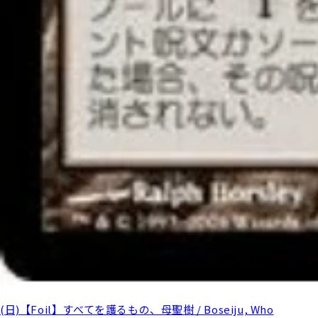
(日)【Foil】すべてを護るもの、母聖樹 / Boseiju, Who