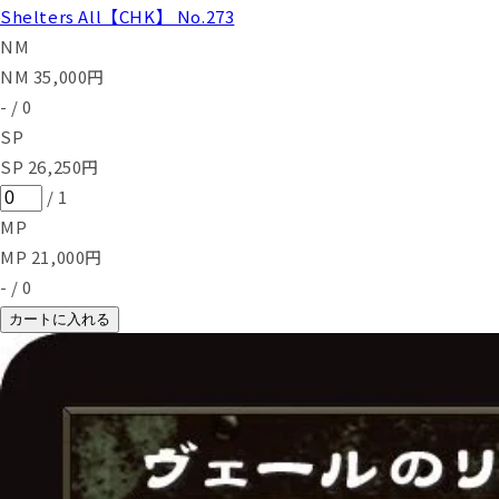
Shelters All【CHK】 No.273
NM
NM
35,000
円
-
/
0
SP
SP
26,250
円
/
1
MP
MP
21,000
円
-
/
0
カートに入れる