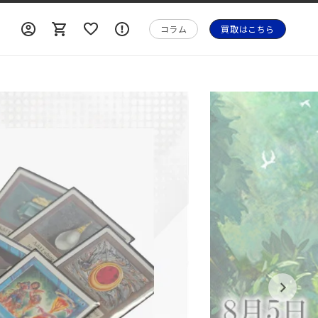
ロ
ロ
カ
ォ
グ
グ
ー
メ
コラム
買取はこちら
イ
イ
ト
ー
ン
ン
シ
ョ
ン