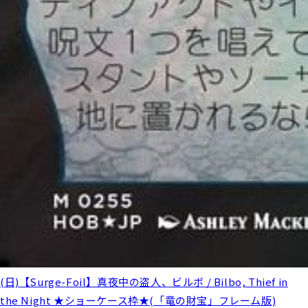
(日)【Surge-Foil】真夜中の盗人、ビルボ / Bilbo, Thief in
the Night ★ショーケース枠★(「竜の財宝」フレーム版)