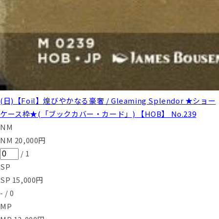
(日)【Foil】煌びやかなる豪奢 / Gleaming Splendor ★ショー
ケース枠★(「ブックカバー・カード」) 【HOB】 No.239
NM
NM
20,000
円
/
1
SP
SP
15,000
円
-
/
0
MP