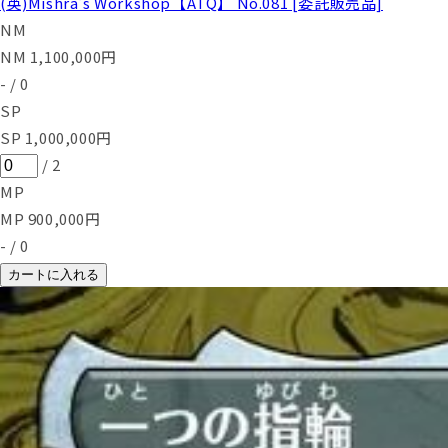
(英)Mishra's Workshop【ATQ】 No.081 [委託販売品]
NM
NM
1,100,000
円
-
/
0
SP
SP
1,000,000
円
/
2
MP
MP
900,000
円
-
/
0
カートに入れる