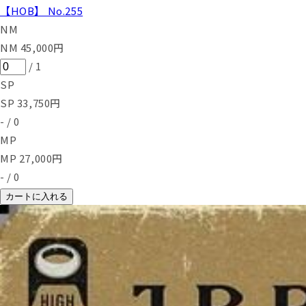
【HOB】 No.255
NM
NM
45,000
円
/
1
SP
SP
33,750
円
-
/
0
MP
MP
27,000
円
-
/
0
カートに入れる