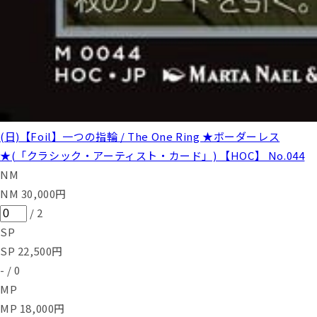
(日)【Foil】一つの指輪 / The One Ring ★ボーダーレス
★(「クラシック・アーティスト・カード」) 【HOC】 No.044
NM
NM
30,000
円
/
2
SP
SP
22,500
円
-
/
0
MP
MP
18,000
円