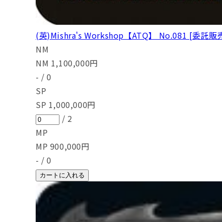
(英)Mishra's Workshop【ATQ】 No.081 [委託販
NM
NM
1,100,000
円
-
/
0
SP
SP
1,000,000
円
/
2
MP
MP
900,000
円
-
/
0
カートに入れる