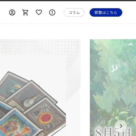
ロ
ロ
カ
ォ
グ
グ
ー
メ
コラム
買取はこちら
イ
イ
ト
ー
ン
ン
シ
ョ
ン