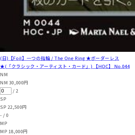
(日)【Foil】一つの指輪 / The One Ring ★ボーダーレス
★(「クラシック・アーティスト・カード」) 【HOC】 No.044
NM
NM
30,000
円
/
2
SP
SP
22,500
円
-
/
0
MP
MP
18,000
円