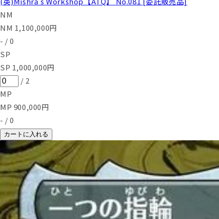
(英)Mishra's Workshop【ATQ】 No.081 [委託販売品]
NM
NM
1,100,000
円
-
/
0
SP
SP
1,000,000
円
/
2
MP
MP
900,000
円
-
/
0
カートに入れる