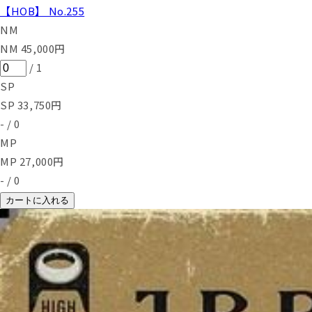
【HOB】 No.255
NM
NM
45,000
円
/
1
SP
SP
33,750
円
-
/
0
MP
MP
27,000
円
-
/
0
カートに入れる