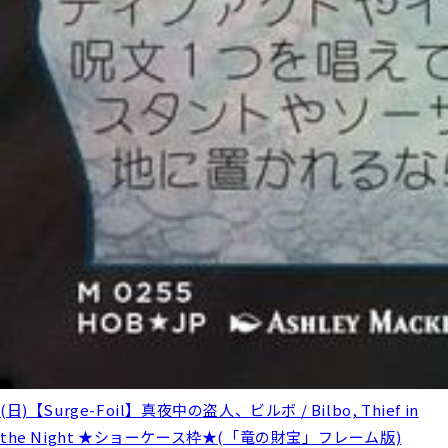
(日)【Surge-Foil】真夜中の盗人、ビルボ / Bilbo, Thief in
the Night ★ショーケース枠★(「竜の財宝」フレーム版)