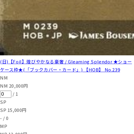
(日)【Foil】煌びやかなる豪奢 / Gleaming Splendor ★ショー
ケース枠★(「ブックカバー・カード」) 【HOB】 No.239
NM
NM
20,000
円
/
1
SP
SP
15,000
円
-
/
0
MP