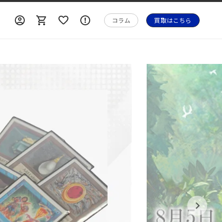
ロ
ロ
カ
ォ
グ
グ
ー
メ
コラム
買取はこちら
イ
イ
ト
ー
ン
ン
シ
ョ
ン