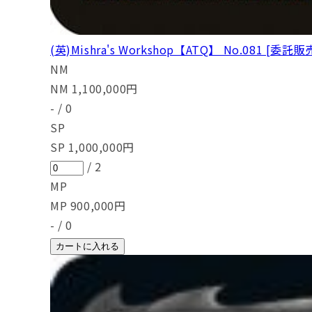
(英)Mishra's Workshop【ATQ】 No.081 [委託販
NM
NM
1,100,000
円
-
/
0
SP
SP
1,000,000
円
/
2
MP
MP
900,000
円
-
/
0
カートに入れる