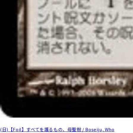
(日)【Foil】すべてを護るもの、母聖樹 / Boseiju, Who