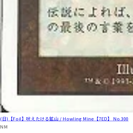
(日)【Foil】吠えたける鉱山 / Howling Mine【7ED】 No.300
NM