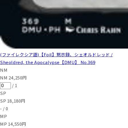
(ファイレクシア語)【Foil】黙示録、シェオルドレッド /
Sheoldred, the Apocalypse【DMU】 No.369
NM
NM
24,250
円
/
1
SP
SP
18,180
円
-
/
0
MP
MP
14,550
円