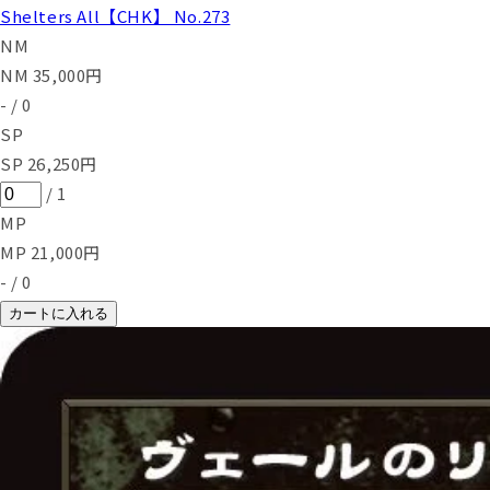
Shelters All【CHK】 No.273
NM
NM
35,000
円
-
/
0
SP
SP
26,250
円
/
1
MP
MP
21,000
円
-
/
0
カートに入れる