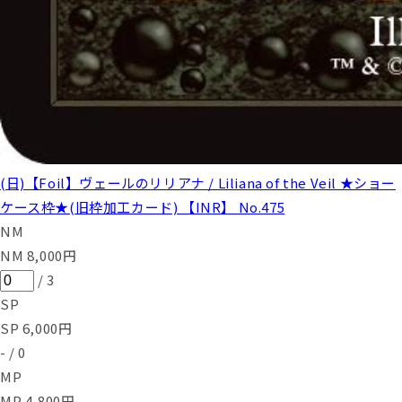
(日)【Foil】ヴェールのリリアナ / Liliana of the Veil ★ショー
ケース枠★(旧枠加工カード) 【INR】 No.475
NM
NM
8,000
円
/
3
SP
SP
6,000
円
-
/
0
MP
MP
4,800
円