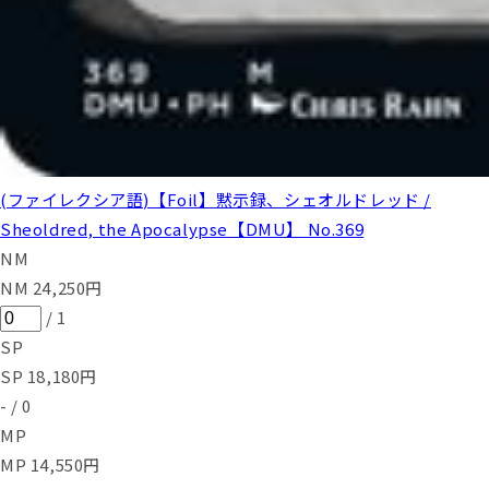
(ファイレクシア語)【Foil】黙示録、シェオルドレッド /
Sheoldred, the Apocalypse【DMU】 No.369
NM
NM
24,250
円
/
1
SP
SP
18,180
円
-
/
0
MP
MP
14,550
円