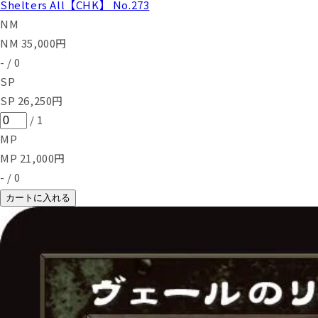
Shelters All【CHK】 No.273
NM
NM
35,000
円
-
/
0
SP
SP
26,250
円
/
1
MP
MP
21,000
円
-
/
0
カートに入れる