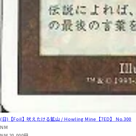
(日)【Foil】吠えたける鉱山 / Howling Mine【7ED】 No.300
NM
NM
20,000
円