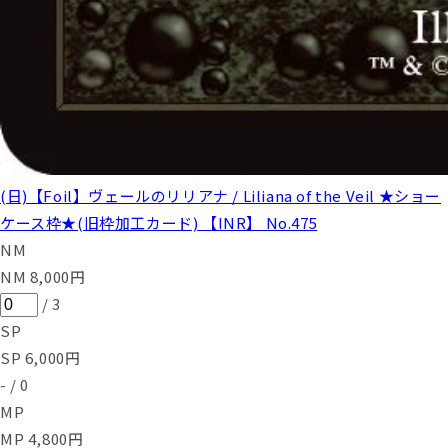
(日)【Foil】ヴェールのリリアナ / Liliana of the Veil ★ショー
ケース枠★(旧枠加工カード) 【INR】 No.475
NM
NM
8,000
円
/
3
SP
SP
6,000
円
-
/
0
MP
MP
4,800
円