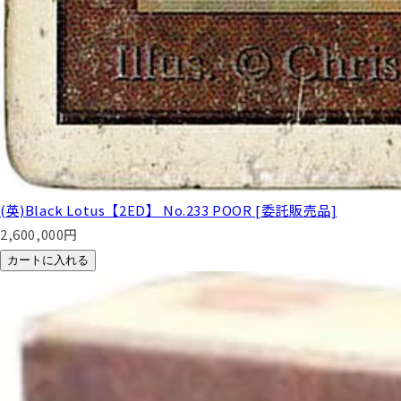
(英)Black Lotus【2ED】 No.233 POOR [委託販売品]
2,600,000
円
カートに入れる