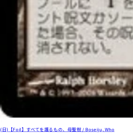
(日)【Foil】すべてを護るもの、母聖樹 / Boseiju, Who