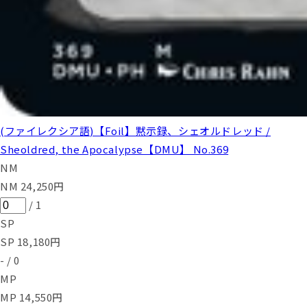
(ファイレクシア語)【Foil】黙示録、シェオルドレッド /
Sheoldred, the Apocalypse【DMU】 No.369
NM
NM
24,250
円
/
1
SP
SP
18,180
円
-
/
0
MP
MP
14,550
円