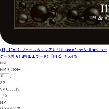
(日)【Foil】ヴェールのリリアナ / Liliana of the Veil ★ショー
ケース枠★(旧枠加工カード) 【INR】 No.475
NM
NM
8,000
円
/
3
SP
SP
6,000
円
-
/
0
MP
MP
4,800
円