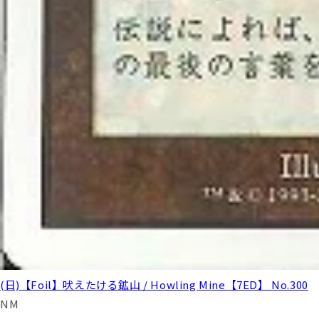
(日)【Foil】吠えたける鉱山 / Howling Mine【7ED】 No.300
NM