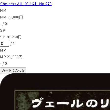
Shelters All【CHK】 No.273
NM
NM
35,000
円
-
/
0
SP
SP
26,250
円
/
1
MP
MP
21,000
円
-
/
0
カートに入れる