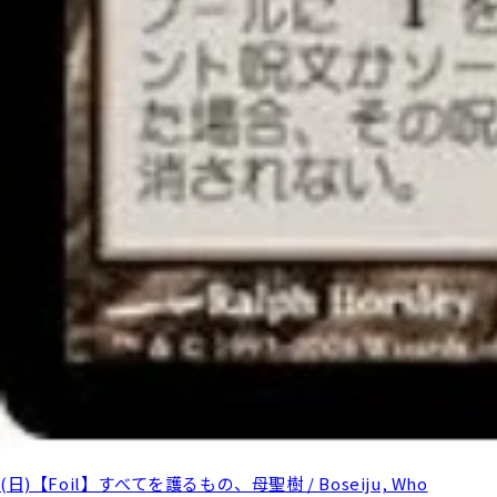
(日)【Foil】すべてを護るもの、母聖樹 / Boseiju, Who