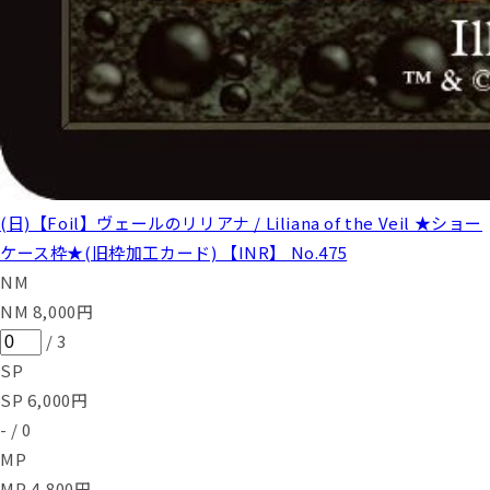
(日)【Foil】ヴェールのリリアナ / Liliana of the Veil ★ショー
ケース枠★(旧枠加工カード) 【INR】 No.475
NM
NM
8,000
円
/
3
SP
SP
6,000
円
-
/
0
MP
MP
4,800
円