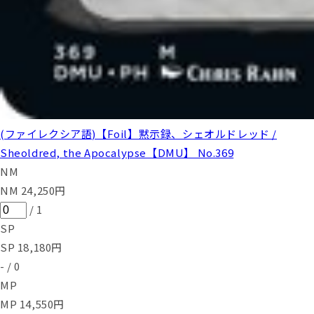
(ファイレクシア語)【Foil】黙示録、シェオルドレッド /
Sheoldred, the Apocalypse【DMU】 No.369
NM
NM
24,250
円
/
1
SP
SP
18,180
円
-
/
0
MP
MP
14,550
円