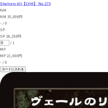
Shelters All【CHK】 No.273
NM
NM
35,000
円
-
/
0
SP
SP
26,250
円
/
1
MP
MP
21,000
円
-
/
0
カートに入れる