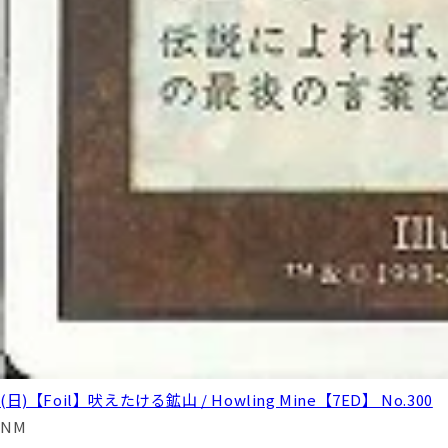
(日)【Foil】吠えたける鉱山 / Howling Mine【7ED】 No.300
NM