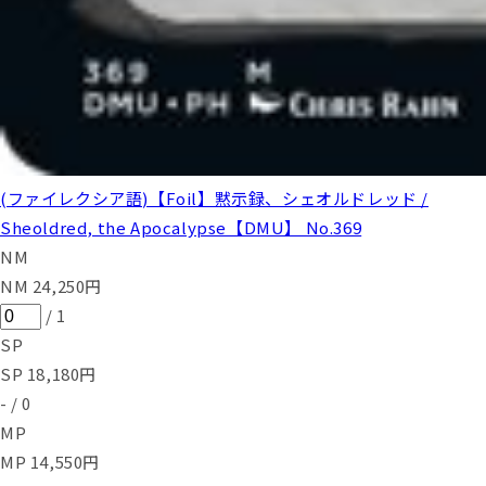
(ファイレクシア語)【Foil】黙示録、シェオルドレッド /
Sheoldred, the Apocalypse【DMU】 No.369
NM
NM
24,250
円
/
1
SP
SP
18,180
円
-
/
0
MP
MP
14,550
円