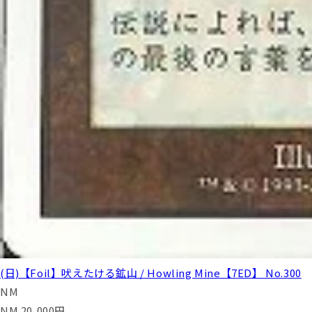
(日)【Foil】吠えたける鉱山 / Howling Mine【7ED】 No.300
NM
NM
20,000
円