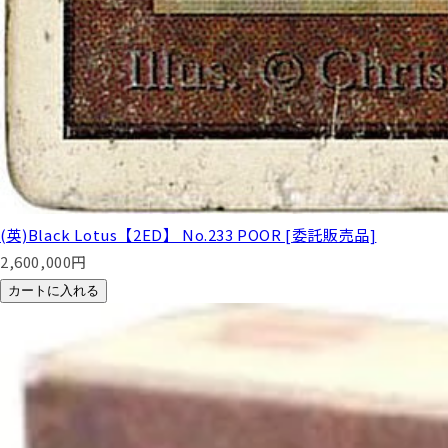
(英)Black Lotus【2ED】 No.233 POOR [委託販売品]
2,600,000
円
カートに入れる