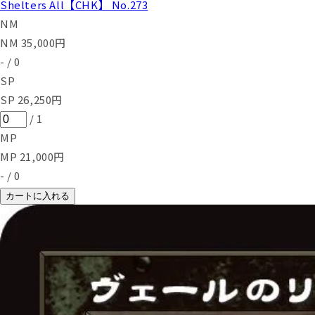
Shelters All【CHK】 No.273
NM
NM
35,000
円
-
/
0
SP
SP
26,250
円
/
1
MP
MP
21,000
円
-
/
0
カートに入れる