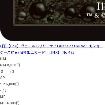
(日)【Foil】ヴェールのリリアナ / Liliana of the Veil ★ショー
ケース枠★(旧枠加工カード) 【INR】 No.475
NM
NM
8,000
円
/
3
SP
SP
6,000
円
-
/
0
MP
MP
4,800
円