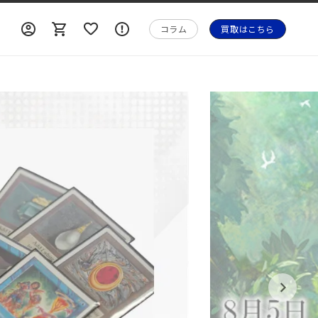
ロ
ロ
カ
ォ
グ
グ
ー
メ
コラム
買取はこちら
イ
イ
ト
ー
ン
ン
シ
ョ
ン