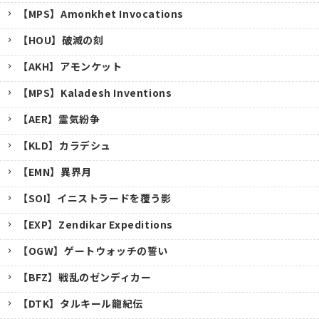
【MPS】Amonkhet Invocations
【HOU】破滅の刻
【AKH】アモンケット
【MPS】Kaladesh Inventions
【AER】霊気紛争
【KLD】カラデシュ
【EMN】異界月
【SOI】イニストラードを覆う影
【EXP】Zendikar Expeditions
【OGW】ゲートウォッチの誓い
【BFZ】戦乱のゼンディカー
【DTK】タルキール龍紀伝