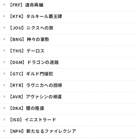
【FRF】運命再編
【KTK】タルキール覇王譚
【JOU】ニクスへの旅
【BNG】神々の軍勢
【THS】テーロス
【DGM】ドラゴンの迷路
【GTC】ギルド門侵犯
【RTR】ラヴニカへの回帰
【AVR】アヴァシンの帰還
【DKA】闇の隆盛
【ISD】イニストラード
【NPH】新たなるファイレクシア