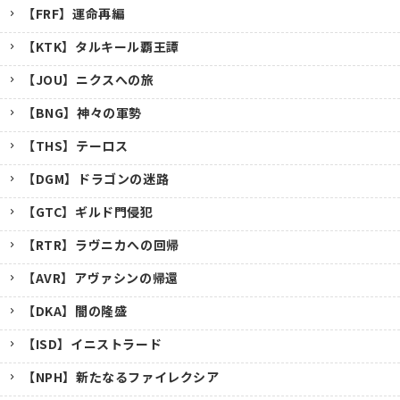
【FRF】運命再編
【KTK】タルキール覇王譚
【JOU】ニクスへの旅
【BNG】神々の軍勢
【THS】テーロス
【DGM】ドラゴンの迷路
【GTC】ギルド門侵犯
【RTR】ラヴニカへの回帰
【AVR】アヴァシンの帰還
【DKA】闇の隆盛
【ISD】イニストラード
【NPH】新たなるファイレクシア