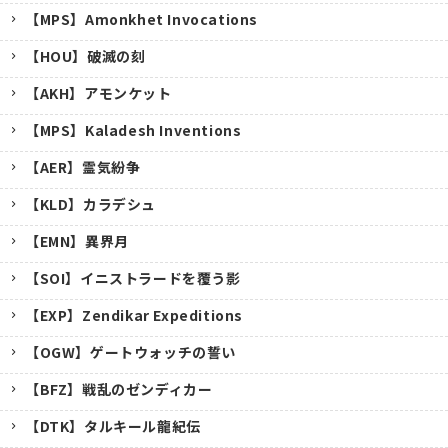
【MPS】Amonkhet Invocations
【HOU】破滅の刻
【AKH】アモンケット
【MPS】Kaladesh Inventions
【AER】霊気紛争
【KLD】カラデシュ
【EMN】異界月
【SOI】イニストラードを覆う影
【EXP】Zendikar Expeditions
【OGW】ゲートウォッチの誓い
【BFZ】戦乱のゼンディカー
【DTK】タルキール龍紀伝