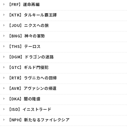
【FRF】運命再編
【KTK】タルキール覇王譚
【JOU】ニクスへの旅
【BNG】神々の軍勢
【THS】テーロス
【DGM】ドラゴンの迷路
【GTC】ギルド門侵犯
【RTR】ラヴニカへの回帰
【AVR】アヴァシンの帰還
【DKA】闇の隆盛
【ISD】イニストラード
【NPH】新たなるファイレクシア