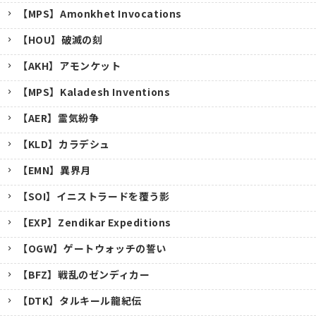
【MPS】Amonkhet Invocations
【HOU】破滅の刻
【AKH】アモンケット
【MPS】Kaladesh Inventions
【AER】霊気紛争
【KLD】カラデシュ
【EMN】異界月
【SOI】イニストラードを覆う影
【EXP】Zendikar Expeditions
【OGW】ゲートウォッチの誓い
【BFZ】戦乱のゼンディカー
【DTK】タルキール龍紀伝