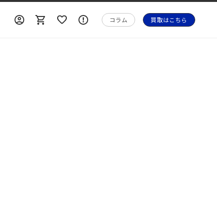
ロ
ロ
カ
ォ
グ
グ
ー
メ
コラム
買取はこちら
イ
イ
ト
ー
ン
ン
シ
ョ
ン