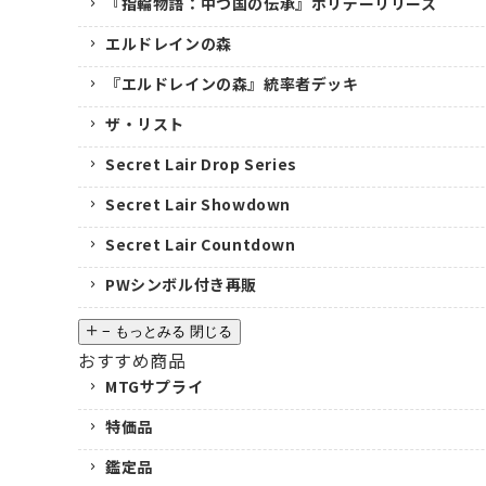
『指輪物語：中つ国の伝承』ホリデーリリース
エルドレインの森
『エルドレインの森』統率者デッキ
ザ・リスト
Secret Lair Drop Series
Secret Lair Showdown
Secret Lair Countdown
PWシンボル付き再販
−
もっとみる
閉じる
おすすめ商品
MTGサプライ
特価品
鑑定品