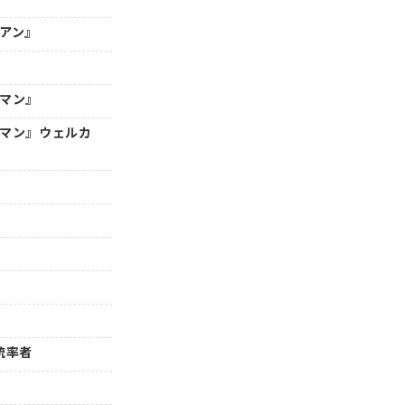
年アン』
ーマン』
ーマン』ウェルカ
』統率者