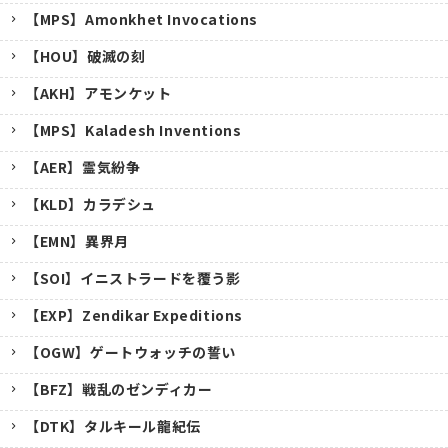
【MPS】Amonkhet Invocations
【HOU】破滅の刻
【AKH】アモンケット
【MPS】Kaladesh Inventions
【AER】霊気紛争
【KLD】カラデシュ
【EMN】異界月
【SOI】イニストラードを覆う影
【EXP】Zendikar Expeditions
【OGW】ゲートウォッチの誓い
【BFZ】戦乱のゼンディカー
【DTK】タルキール龍紀伝