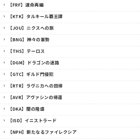
【FRF】運命再編
【KTK】タルキール覇王譚
【JOU】ニクスへの旅
【BNG】神々の軍勢
【THS】テーロス
【DGM】ドラゴンの迷路
【GTC】ギルド門侵犯
【RTR】ラヴニカへの回帰
【AVR】アヴァシンの帰還
【DKA】闇の隆盛
【ISD】イニストラード
【NPH】新たなるファイレクシア