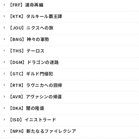
【FRF】運命再編
【KTK】タルキール覇王譚
【JOU】ニクスへの旅
【BNG】神々の軍勢
【THS】テーロス
【DGM】ドラゴンの迷路
【GTC】ギルド門侵犯
【RTR】ラヴニカへの回帰
【AVR】アヴァシンの帰還
【DKA】闇の隆盛
【ISD】イニストラード
【NPH】新たなるファイレクシア