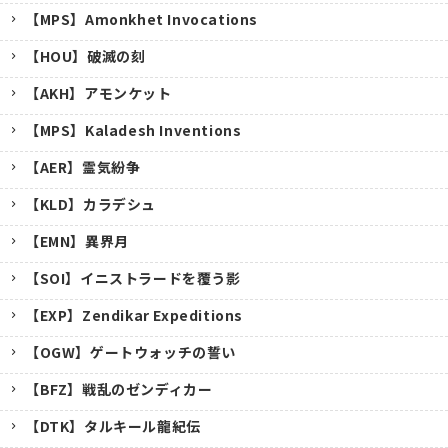
【MPS】Amonkhet Invocations
【HOU】破滅の刻
【AKH】アモンケット
【MPS】Kaladesh Inventions
【AER】霊気紛争
【KLD】カラデシュ
【EMN】異界月
【SOI】イニストラードを覆う影
【EXP】Zendikar Expeditions
【OGW】ゲートウォッチの誓い
【BFZ】戦乱のゼンディカー
【DTK】タルキール龍紀伝