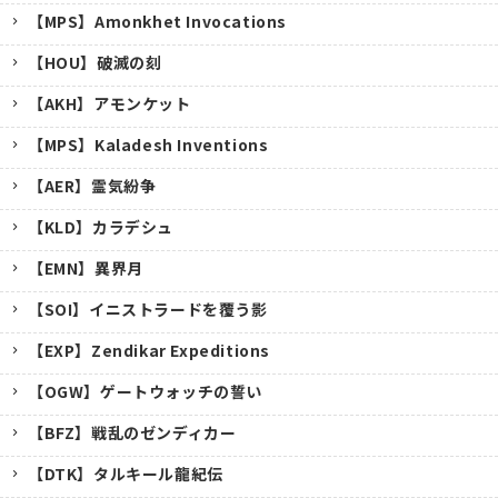
【MPS】Amonkhet Invocations
【HOU】破滅の刻
【AKH】アモンケット
【MPS】Kaladesh Inventions
【AER】霊気紛争
【KLD】カラデシュ
【EMN】異界月
【SOI】イニストラードを覆う影
【EXP】Zendikar Expeditions
【OGW】ゲートウォッチの誓い
【BFZ】戦乱のゼンディカー
【DTK】タルキール龍紀伝