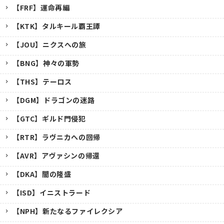
【FRF】運命再編
【KTK】タルキール覇王譚
【JOU】ニクスへの旅
【BNG】神々の軍勢
【THS】テーロス
【DGM】ドラゴンの迷路
【GTC】ギルド門侵犯
【RTR】ラヴニカへの回帰
【AVR】アヴァシンの帰還
【DKA】闇の隆盛
【ISD】イニストラード
【NPH】新たなるファイレクシア