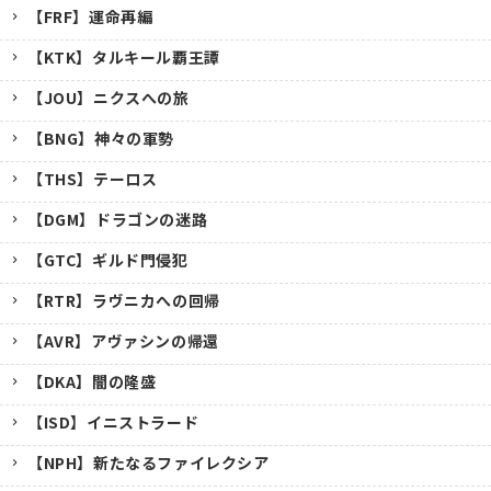
【FRF】運命再編
【KTK】タルキール覇王譚
【JOU】ニクスへの旅
【BNG】神々の軍勢
【THS】テーロス
【DGM】ドラゴンの迷路
【GTC】ギルド門侵犯
【RTR】ラヴニカへの回帰
【AVR】アヴァシンの帰還
【DKA】闇の隆盛
【ISD】イニストラード
【NPH】新たなるファイレクシア