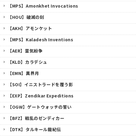
【MPS】Amonkhet Invocations
【HOU】破滅の刻
【AKH】アモンケット
【MPS】Kaladesh Inventions
【AER】霊気紛争
【KLD】カラデシュ
【EMN】異界月
【SOI】イニストラードを覆う影
【EXP】Zendikar Expeditions
【OGW】ゲートウォッチの誓い
【BFZ】戦乱のゼンディカー
【DTK】タルキール龍紀伝