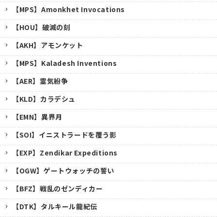
【MPS】Amonkhet Invocations
【HOU】破滅の刻
【AKH】アモンケット
【MPS】Kaladesh Inventions
【AER】霊気紛争
【KLD】カラデシュ
【EMN】異界月
【SOI】イニストラードを覆う影
【EXP】Zendikar Expeditions
【OGW】ゲートウォッチの誓い
【BFZ】戦乱のゼンディカー
【DTK】タルキール龍紀伝