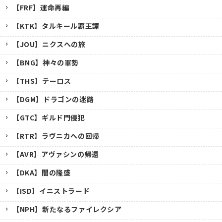
【FRF】運命再編
【KTK】タルキール覇王譚
【JOU】ニクスへの旅
【BNG】神々の軍勢
【THS】テーロス
【DGM】ドラゴンの迷路
【GTC】ギルド門侵犯
【RTR】ラヴニカへの回帰
【AVR】アヴァシンの帰還
【DKA】闇の隆盛
【ISD】イニストラード
【NPH】新たなるファイレクシア