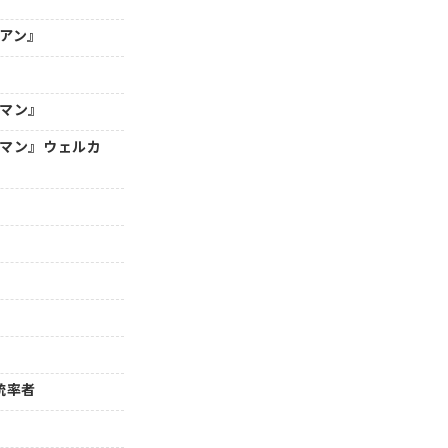
年アン』
ーマン』
ーマン』ウェルカ
』統率者