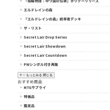
『指輪物語：中つ国の伝承』ホリデーリリース
エルドレインの森
『エルドレインの森』統率者デッキ
ザ・リスト
Secret Lair Drop Series
Secret Lair Showdown
Secret Lair Countdown
PWシンボル付き再販
−
もっとみる
閉じる
おすすめ商品
MTGサプライ
特価品
鑑定品