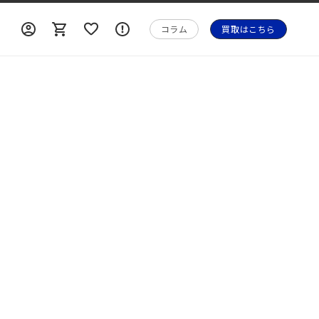
ロ
ロ
カ
ォ
グ
グ
ー
メ
コラム
買取はこちら
イ
イ
ト
ー
ン
ン
シ
ョ
ン