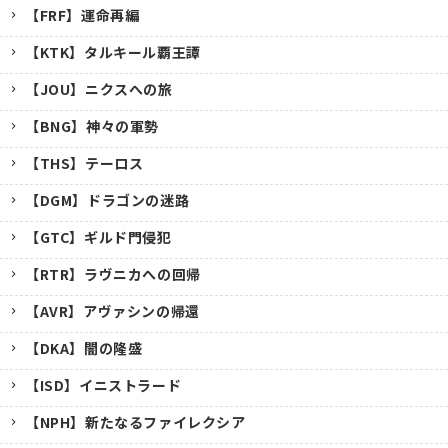
【FRF】運命再編
【KTK】タルキール覇王譚
【JOU】ニクスへの旅
【BNG】神々の軍勢
【THS】テーロス
【DGM】ドラゴンの迷路
【GTC】ギルド門侵犯
【RTR】ラヴニカへの回帰
【AVR】アヴァシンの帰還
【DKA】闇の隆盛
【ISD】イニストラード
【NPH】新たなるファイレクシア