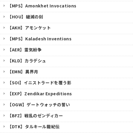
【MPS】Amonkhet Invocations
【HOU】破滅の刻
【AKH】アモンケット
【MPS】Kaladesh Inventions
【AER】霊気紛争
【KLD】カラデシュ
【EMN】異界月
【SOI】イニストラードを覆う影
【EXP】Zendikar Expeditions
【OGW】ゲートウォッチの誓い
【BFZ】戦乱のゼンディカー
【DTK】タルキール龍紀伝