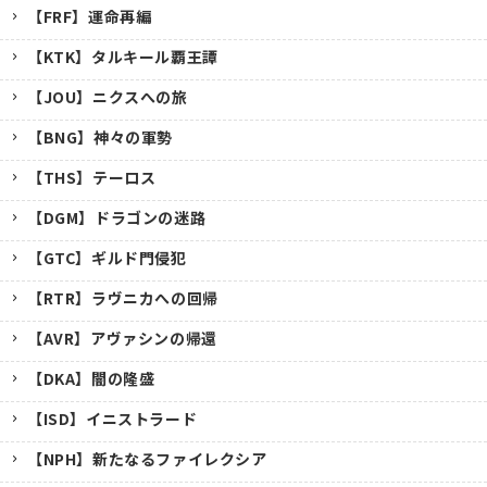
【FRF】運命再編
【KTK】タルキール覇王譚
【JOU】ニクスへの旅
【BNG】神々の軍勢
【THS】テーロス
【DGM】ドラゴンの迷路
【GTC】ギルド門侵犯
【RTR】ラヴニカへの回帰
【AVR】アヴァシンの帰還
【DKA】闇の隆盛
【ISD】イニストラード
【NPH】新たなるファイレクシア