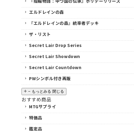
『指輪物語：中つ国の伝承』ホリデーリリース
エルドレインの森
『エルドレインの森』統率者デッキ
ザ・リスト
Secret Lair Drop Series
Secret Lair Showdown
Secret Lair Countdown
PWシンボル付き再販
−
もっとみる
閉じる
おすすめ商品
MTGサプライ
特価品
鑑定品