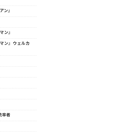
年アン』
ーマン』
ーマン』ウェルカ
』統率者