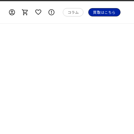
ロ
ロ
カ
ォ
グ
グ
ー
メ
コラム
買取はこちら
イ
イ
ト
ー
ン
ン
シ
ョ
ン