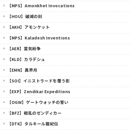
【MPS】Amonkhet Invocations
【HOU】破滅の刻
【AKH】アモンケット
【MPS】Kaladesh Inventions
【AER】霊気紛争
【KLD】カラデシュ
【EMN】異界月
【SOI】イニストラードを覆う影
【EXP】Zendikar Expeditions
【OGW】ゲートウォッチの誓い
【BFZ】戦乱のゼンディカー
【DTK】タルキール龍紀伝