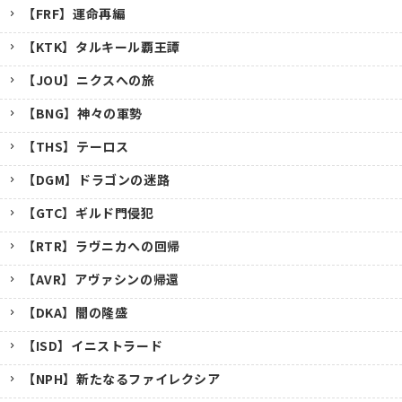
【FRF】運命再編
【KTK】タルキール覇王譚
【JOU】ニクスへの旅
【BNG】神々の軍勢
【THS】テーロス
【DGM】ドラゴンの迷路
【GTC】ギルド門侵犯
【RTR】ラヴニカへの回帰
【AVR】アヴァシンの帰還
【DKA】闇の隆盛
【ISD】イニストラード
【NPH】新たなるファイレクシア