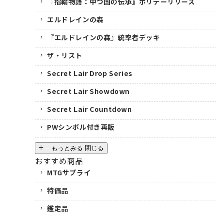
『指輪物語：中つ国の伝承』ホリデーリリース
エルドレインの森
『エルドレインの森』統率者デッキ
ザ・リスト
Secret Lair Drop Series
Secret Lair Showdown
Secret Lair Countdown
PWシンボル付き再販
−
もっとみる
閉じる
おすすめ商品
MTGサプライ
特価品
鑑定品