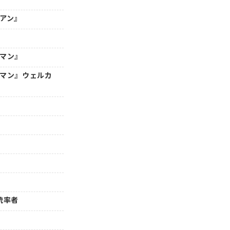
年アン』
ーマン』
ーマン』ウェルカ
』統率者