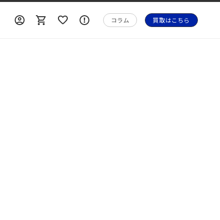
ロ
ロ
カ
ォ
グ
グ
ー
メ
コラム
買取はこちら
イ
イ
ト
ー
ン
ン
シ
ョ
ン