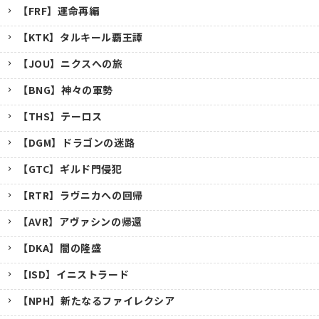
【FRF】運命再編
【KTK】タルキール覇王譚
【JOU】ニクスへの旅
【BNG】神々の軍勢
【THS】テーロス
【DGM】ドラゴンの迷路
【GTC】ギルド門侵犯
【RTR】ラヴニカへの回帰
【AVR】アヴァシンの帰還
【DKA】闇の隆盛
【ISD】イニストラード
【NPH】新たなるファイレクシア