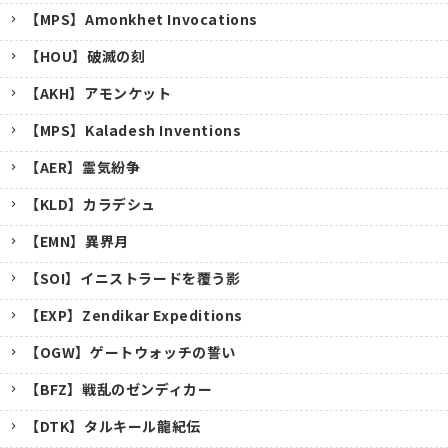
【MPS】Amonkhet Invocations
【HOU】破滅の刻
【AKH】アモンケット
【MPS】Kaladesh Inventions
【AER】霊気紛争
【KLD】カラデシュ
【EMN】異界月
【SOI】イニストラードを覆う影
【EXP】Zendikar Expeditions
【OGW】ゲートウォッチの誓い
【BFZ】戦乱のゼンディカー
【DTK】タルキール龍紀伝