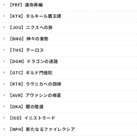
【FRF】運命再編
【KTK】タルキール覇王譚
【JOU】ニクスへの旅
【BNG】神々の軍勢
【THS】テーロス
【DGM】ドラゴンの迷路
【GTC】ギルド門侵犯
【RTR】ラヴニカへの回帰
【AVR】アヴァシンの帰還
【DKA】闇の隆盛
【ISD】イニストラード
【NPH】新たなるファイレクシア