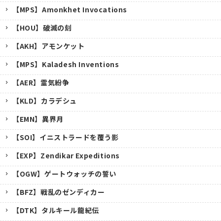
【MPS】Amonkhet Invocations
【HOU】破滅の刻
【AKH】アモンケット
【MPS】Kaladesh Inventions
【AER】霊気紛争
【KLD】カラデシュ
【EMN】異界月
【SOI】イニストラードを覆う影
【EXP】Zendikar Expeditions
【OGW】ゲートウォッチの誓い
【BFZ】戦乱のゼンディカー
【DTK】タルキール龍紀伝