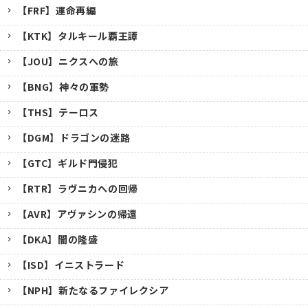
【FRF】運命再編
【KTK】タルキール覇王譚
【JOU】ニクスへの旅
【BNG】神々の軍勢
【THS】テーロス
【DGM】ドラゴンの迷路
【GTC】ギルド門侵犯
【RTR】ラヴニカへの回帰
【AVR】アヴァシンの帰還
【DKA】闇の隆盛
【ISD】イニストラード
【NPH】新たなるファイレクシア