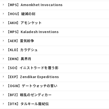
【MPS】Amonkhet Invocations
【HOU】破滅の刻
【AKH】アモンケット
【MPS】Kaladesh Inventions
【AER】霊気紛争
【KLD】カラデシュ
【EMN】異界月
【SOI】イニストラードを覆う影
【EXP】Zendikar Expeditions
【OGW】ゲートウォッチの誓い
【BFZ】戦乱のゼンディカー
【DTK】タルキール龍紀伝