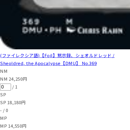
(ファイレクシア語)【Foil】黙示録、シェオルドレッド /
Sheoldred, the Apocalypse【DMU】 No.369
NM
NM
24,250
円
/
1
SP
SP
18,180
円
-
/
0
MP
MP
14,550
円