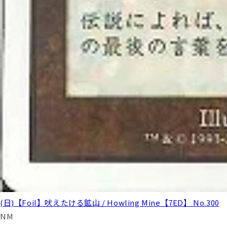
(日)【Foil】吠えたける鉱山 / Howling Mine【7ED】 No.300
NM