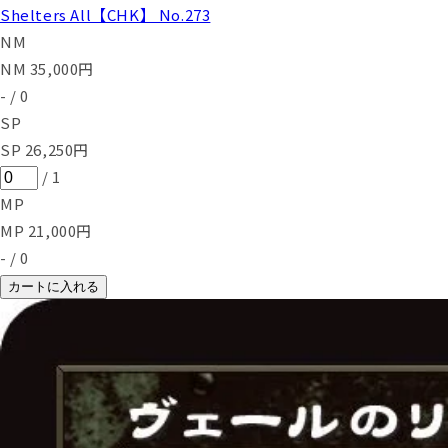
Shelters All【CHK】 No.273
NM
NM
35,000
円
-
/
0
SP
SP
26,250
円
/
1
MP
MP
21,000
円
-
/
0
カートに入れる