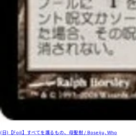
(日)【Foil】すべてを護るもの、母聖樹 / Boseiju, Who