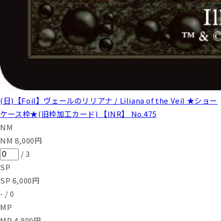
(日)【Foil】ヴェールのリリアナ / Liliana of the Veil ★ショー
ケース枠★(旧枠加工カード) 【INR】 No.475
NM
NM
8,000
円
/
3
SP
SP
6,000
円
-
/
0
MP
MP
4,800
円