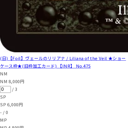
(日)【Foil】ヴェールのリリアナ / Liliana of the Veil ★ショー
ケース枠★(旧枠加工カード) 【INR】 No.475
NM
NM
8,000
円
/
3
SP
SP
6,000
円
-
/
0
MP
MP
4,800
円