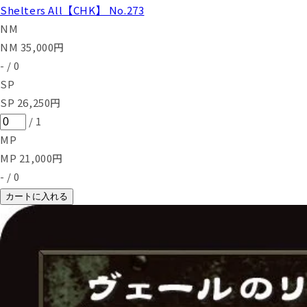
Shelters All【CHK】 No.273
NM
NM
35,000
円
-
/
0
SP
SP
26,250
円
/
1
MP
MP
21,000
円
-
/
0
カートに入れる