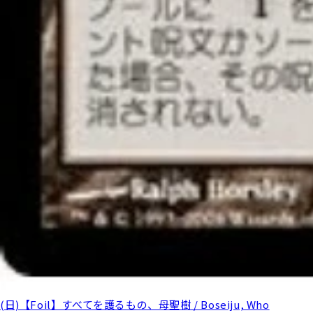
(日)【Foil】すべてを護るもの、母聖樹 / Boseiju, Who