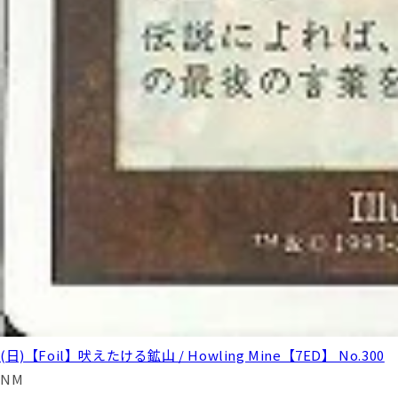
(日)【Foil】吠えたける鉱山 / Howling Mine【7ED】 No.300
NM