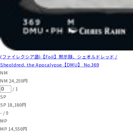
(ファイレクシア語)【Foil】黙示録、シェオルドレッド /
Sheoldred, the Apocalypse【DMU】 No.369
NM
NM
24,250
円
/
1
SP
SP
18,180
円
-
/
0
MP
MP
14,550
円