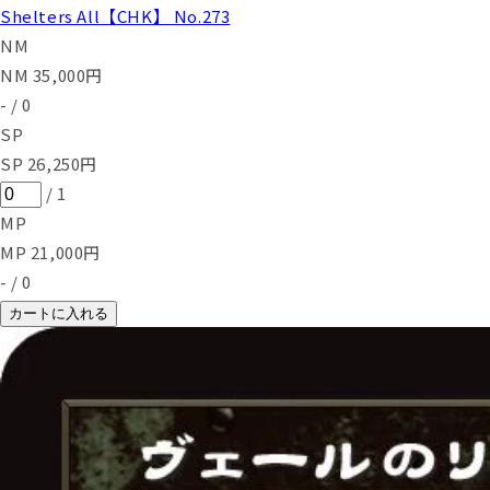
Shelters All【CHK】 No.273
NM
NM
35,000
円
-
/
0
SP
SP
26,250
円
/
1
MP
MP
21,000
円
-
/
0
カートに入れる