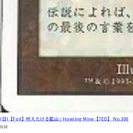
(日)【Foil】吠えたける鉱山 / Howling Mine【7ED】 No.300
NM