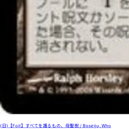
(日)【Foil】すべてを護るもの、母聖樹 / Boseiju, Who