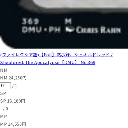
(ファイレクシア語)【Foil】黙示録、シェオルドレッド /
Sheoldred, the Apocalypse【DMU】 No.369
NM
NM
24,250
円
/
1
SP
SP
18,180
円
-
/
0
MP
MP
14,550
円