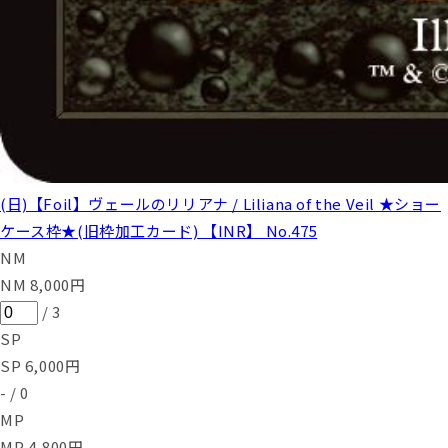
(日)【Foil】ヴェールのリリアナ / Liliana of the Veil ★ショー
ケース枠★(旧枠加工カード) 【INR】 No.475
NM
NM
8,000
円
/
3
SP
SP
6,000
円
-
/
0
MP
MP
4,800
円