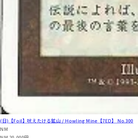
(日)【Foil】吠えたける鉱山 / Howling Mine【7ED】 No.300
NM
NM
20,000
円