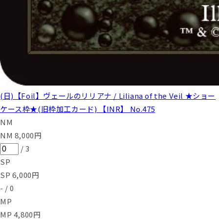
(日)【Foil】ヴェールのリリアナ / Liliana of the Veil ★ショー
ケース枠★(旧枠加工カード) 【INR】 No.475
NM
NM
8,000
円
/
3
SP
SP
6,000
円
-
/
0
MP
MP
4,800
円