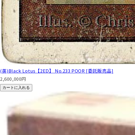
(英)Black Lotus【2ED】 No.233 POOR [委託販売品]
2,600,000
円
カートに入れる