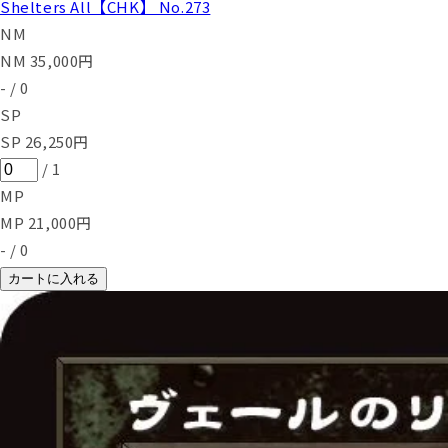
Shelters All【CHK】 No.273
NM
NM
35,000
円
-
/
0
SP
SP
26,250
円
/
1
MP
MP
21,000
円
-
/
0
カートに入れる