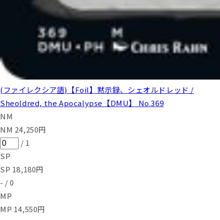
(ファイレクシア語)【Foil】黙示録、シェオルドレッド /
Sheoldred, the Apocalypse【DMU】 No.369
NM
NM
24,250
円
/
1
SP
SP
18,180
円
-
/
0
MP
MP
14,550
円